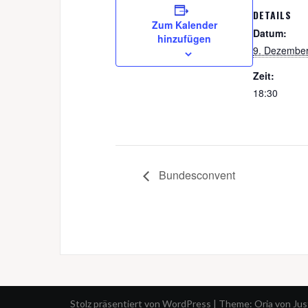
DETAILS
Zum Kalender
Datum:
hinzufügen
9. Dezembe
Zeit:
18:30
Bundesconvent
Stolz präsentiert von WordPress
|
Theme:
Oria
von Ju