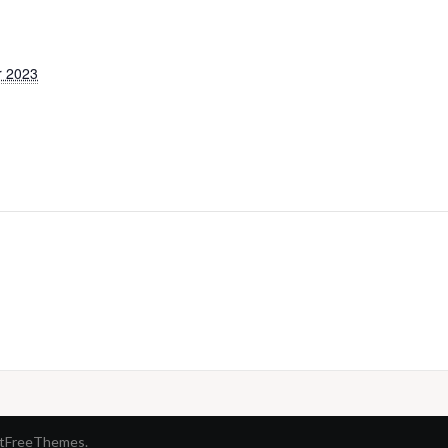
r 2023
stFreeThemes.